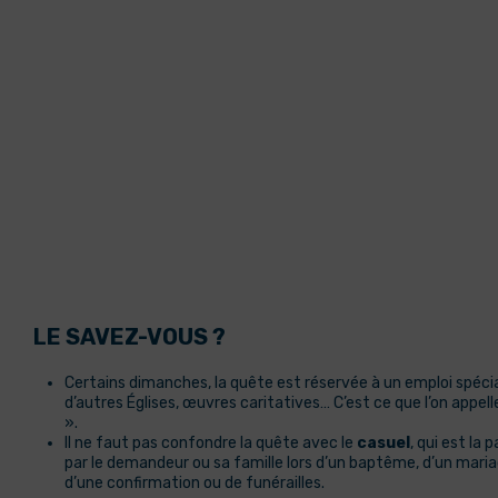
LE SAVEZ-VOUS ?
Certains dimanches, la quête est réservée à un emploi spécia
d’autres Églises, œuvres caritatives… C’est ce que l’on appell
».
ll ne faut pas confondre la quête avec le
casuel
, qui est la
par le demandeur ou sa famille lors d’un baptême, d’un mar
d’une confirmation ou de funérailles.